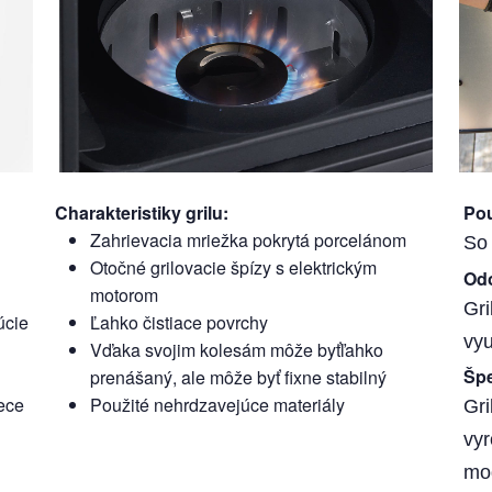
Charakteristiky grilu
:
Pou
Zahrievacia mriežka pokrytá porcelánom
So
Otočné grilovacie špízy s elektrickým
Odo
motorom
Gri
úcie
Ľahko čistiace povrchy
vyu
Vďaka svojim kolesám môže byťľahko
Špe
prenášaný, ale môže byť fixne stabilný
pece
Použité nehrdzavejúce materiály
Gri
vyr
mo