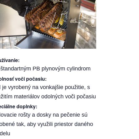
žívanie
:
 štandartným PB plynovým cylindrom
lnosť voči počasiu
:
l je vyrobený na vonkajšie použitie, s
žitím materiálov odolných voči počasiu
ciálne doplnky
:
lovacie rošty a dosky na pečenie sú
obené tak, aby využili priestor daného
delu