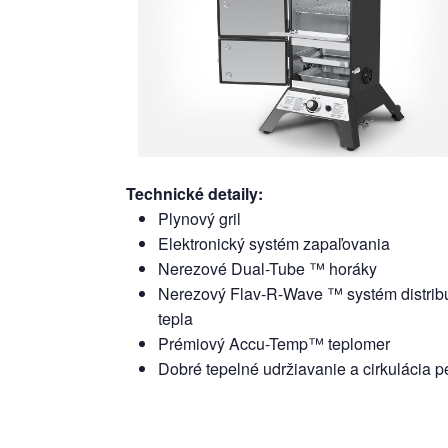
Technické detaily
:
Plynový gril
Elektronický systém zapaľovania
Nerezové Dual-Tube ™ horáky
Nerezový Flav-R-Wave ™ systém distrib
tepla
Prémiový Accu-Temp™ teplomer
Dobré tepelné udržiavanie a cirkulácia 