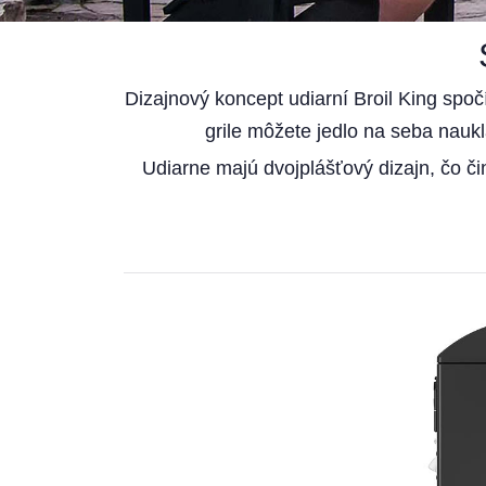
Dizajnový koncept udiarní Broil King spoč
grile môžete jedlo na seba nauk
Udiarne majú dvojplášťový dizajn, čo č