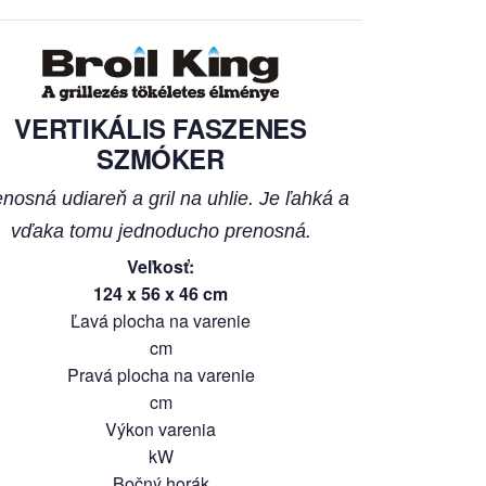
VERTIKÁLIS FASZENES
SZMÓKER
nosná udiareň a gril na uhlie. Je ľahká a
vďaka tomu jednoducho prenosná.
Veľkosť
:
124
x
56
x
46
cm
Ľavá plocha na varenie
cm
Pravá plocha na varenie
cm
Výkon varenia
kW
Bočný horák