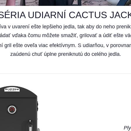
SÉRIA UDIARNÍ CACTUS JAC
íva v uvarení ešte lepšieho jedla, tak aby do neho preni
ládať vďaka čomu môžete smažiť, grilovať a údiť ešte vä
iní gril ešte oveľa viac efektívnym. S udiarňou, v porov
zaúdenú chuť úplne preniknutú do celého jedla.
Ply