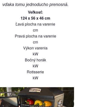
vďaka tomu jednoducho prenosná.
Veľkosť
:
124
x
56
x
46
cm
Ľavá plocha na varenie
cm
Pravá plocha na varenie
cm
Výkon varenia
kW
Bočný horák
kW
Rotisserie
kW