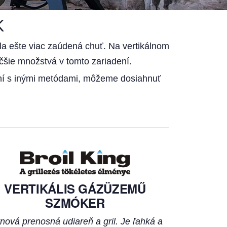
K
kla ešte viac zaúdená chuť. Na vertikálnom
čšie množstvá v tomto zariadení.
naní s inými metódami, môžeme dosiahnuť
VERTIKÁLIS GÁZÜZEMŰ
SZMÓKER
nová prenosná udiareň a gril. Je ľahká a