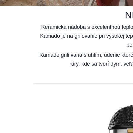
N
Keramická nádoba s excelentnou teplot
Kamado je na grilovanie pri vysokej te
pe
Kamado grili varia s uhlím, údenie ktor
rúry, kde sa tvorí dym, ve