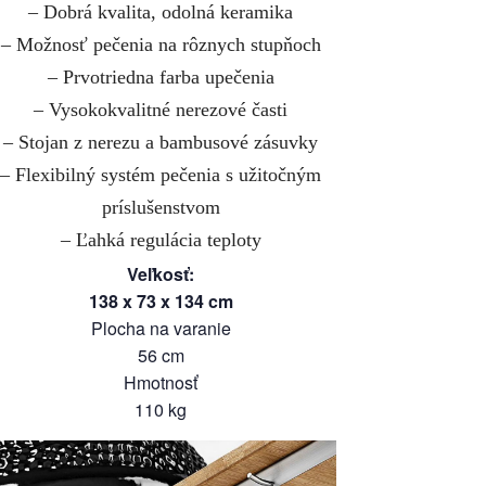
– Dobrá kvalita, odolná keramika
– Možnosť pečenia na rôznych stupňoch
– Prvotriedna farba upečenia
– Vysokokvalitné nerezové časti
– Stojan z nerezu a bambusové zásuvky
– Flexibilný systém pečenia s užitočným
príslušenstvom
– Ľahká regulácia teploty
Veľkosť
:
138
x
73
x
134
cm
Plocha na varanie
56
cm
Hmotnosť
110
kg