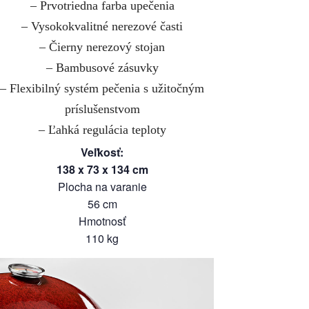
– Prvotriedna farba upečenia
– Vysokokvalitné nerezové časti
– Čierny nerezový stojan
– Bambusové zásuvky
– Flexibilný systém pečenia s užitočným
príslušenstvom
– Ľahká regulácia teploty
Veľkosť
:
138
x
73
x
134
cm
Plocha na varanie
56
cm
Hmotnosť
110
kg