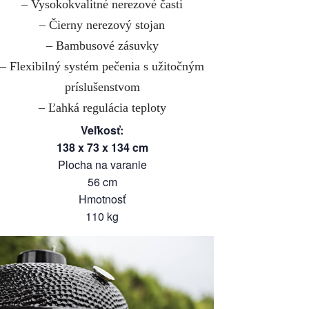
– Vysokokvalitné nerezové časti
– Čierny nerezový stojan
– Bambusové zásuvky
– Flexibilný systém pečenia s užitočným
príslušenstvom
– Ľahká regulácia teploty
Veľkosť
:
138
x
73
x
134
cm
Plocha na varanie
56
cm
Hmotnosť
110
kg