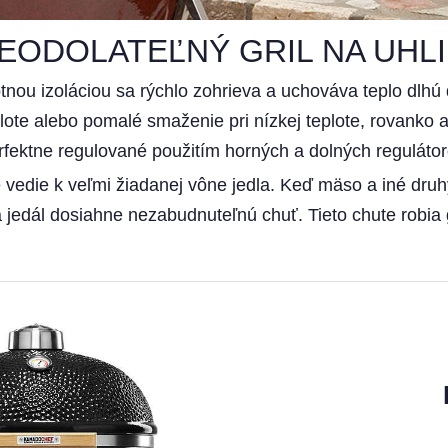
EODOLATEĽNÝ GRIL NA UHLI
nou izoláciou sa rýchlo zohrieva a uchováva teplo dlhú 
plote alebo pomalé smaženie pri nízkej teplote, rovank
rfektne regulované použitím horných a dolných regulátor
é vedie k veľmi žiadanej vône jedla. Keď mäso a iné dru
ľa jedál dosiahne nezabudnuteľnú chuť. Tieto chute robia