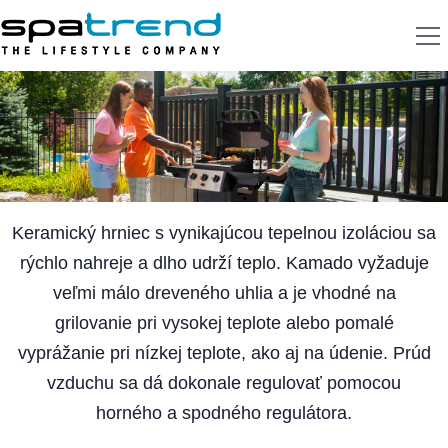
Keramický hrniec s vynikajúcou tepelnou izoláciou sa
rýchlo nahreje a dlho udrží teplo. Kamado vyžaduje
veľmi málo dreveného uhlia a je vhodné na
grilovanie pri vysokej teplote alebo pomalé
vyprážanie pri nízkej teplote, ako aj na údenie. Prúd
vzduchu sa dá dokonale regulovať pomocou
horného a spodného regulátora.