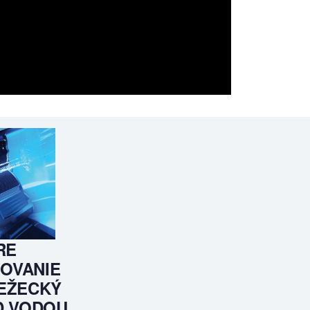
RE
OVANIE
EŽECKÝ
D VODOU