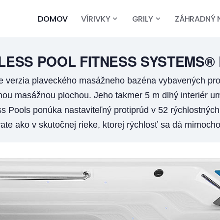
DOMOV
VÍRIVKY
GRILY
ZÁHRADNÝ 
LESS POOL FITNESS SYSTEMS®
e verzia plaveckého masážneho bazéna vybavených prot
ou masážnou plochou. Jeho takmer 5 m dlhý interiér um
ss Pools ponúka nastaviteľný protiprúd v 52 rýchlostný
ate ako v skutočnej rieke, ktorej rýchlosť sa dá mimoch