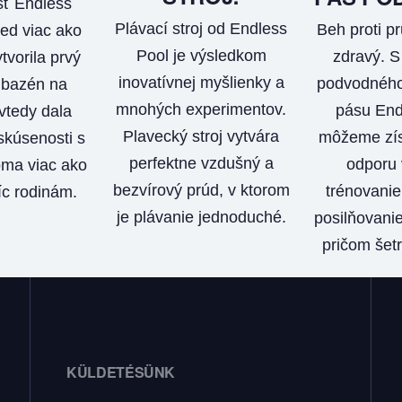
ť Endless
Plávací stroj od Endless
Beh proti pr
ed viac ako
Pool je výsledkom
zdravý. 
tvorila prvý
inovatívnej myšlienky a
podvodného
 bazén na
mnohých experimentov.
pásu End
vtedy dala
Plavecký stroj vytvára
môžeme zís
kúsenosti s
perfektne vzdušný a
odporu 
ma viac ako
bezvírový prúd, v ktorom
trénovanie 
íc rodinám.
je plávanie jednoduché.
posilňovanie
pričom šetr
KÜLDETÉSÜNK