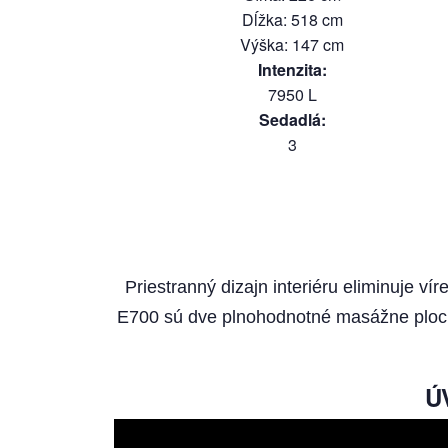
Dĺžka
:
518
cm
Výška
:
147
cm
Intenzita
:
7950
L
Sedadlá
:
3
Priestranný dizajn interiéru eliminuje 
E700 sú dve plnohodnotné masážne ploch
Ú