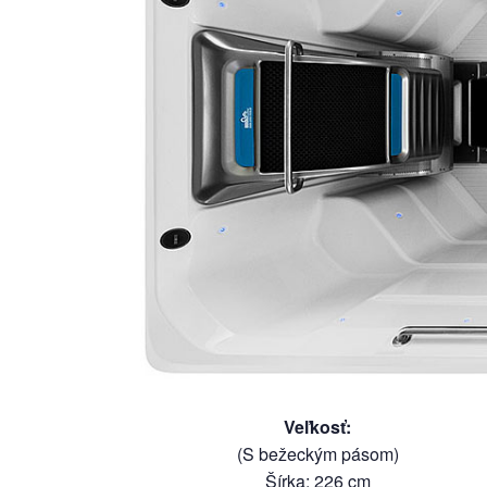
Veľkosť
:
(S bežeckým pásom)
Šírka
:
226
cm