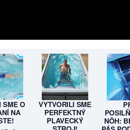
I SME O
VYTVORILI SME
P
NÍ NA
PERFEKTNÝ
POSILŇ
STE!
PLAVECKÝ
NÔH: B
STROJ!
PÁS PO