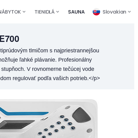
NÁBYTOK
TIENIDLÁ
SAUNA
Slovakian
E700
iprúdovým tlmičom s najpriestrannejšou
ožňuje ľahké plávanie. Profesionálny
ch stupňoch. V rovnomerne tečúcej vode
odom regulovať podľa vašich potrieb.</p>