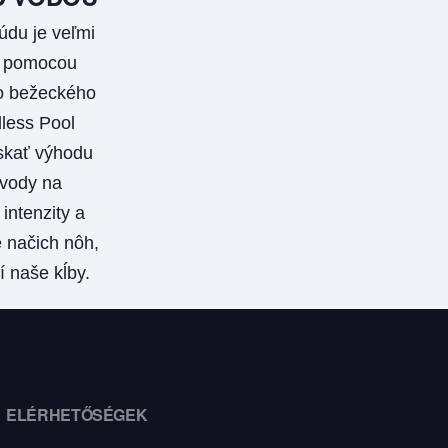
údu je veľmi
S pomocou
 bežeckého
less Pool
kať výhodu
vody na
intenzity a
 načich nôh,
í naše kĺby.
ELÉRHETŐSÉGEK