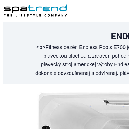
END
<p>Fitness bazén Endless Pools E700 j
plaveckou plochou a zároveň pohodln
plavecký stroj americkej výroby Endle
dokonale odvzdušnenej a odvírenej, pláv