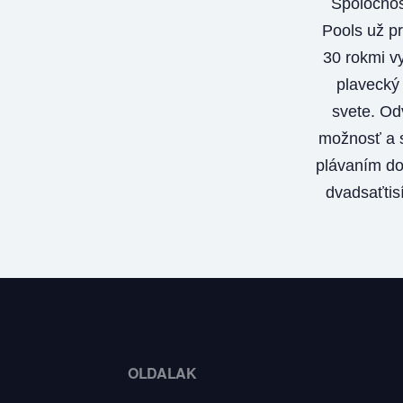
Spoločnos
Pools už pr
30 rokmi vy
plavecký
svete. Od
možnosť a s
plávaním do
dvadsaťtis
OLDALAK