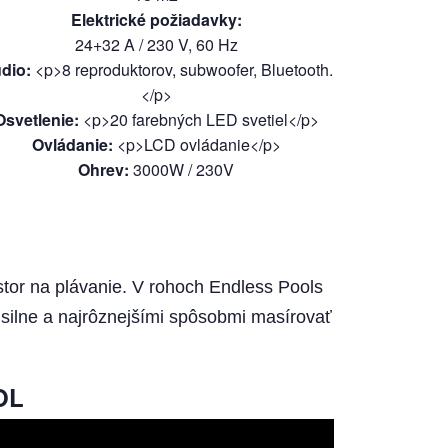
Elektrické požiadavky
:
24+32 A / 230 V, 60 Hz
dio
:
<p>8 reproduktorov, subwoofer, Bluetooth.
</p>
Osvetlenie
:
<p>20 farebných LED svetiel</p>
Ovládanie
:
<p>LCD ovládanie</p>
Ohrev
:
3000W / 230V
stor na plávanie. V rohoch Endless Pools
ilne a najrôznejšími spôsobmi masírovať
OL