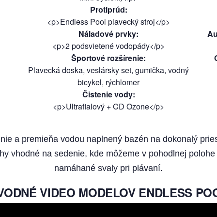
Protiprúd
:
<p>Endless Pool plavecký stroj</p>
Náladové prvky
:
Au
<p>2 podsvietené vodopády</p>
Športové rozšírenie
:
Plavecká doska, veslársky set, gumička, vodný
bicykel, rýchlomer
Čistenie vody
:
<p>Ultrafialový + CD Ozone</p>
vírenie a premieňa vodou naplnený bazén na dokonalý prie
y vhodné na sedenie, kde môžeme v pohodlnej polohe s
namáhané svaly pri plávaní.
VODNÉ VIDEO MODELOV ENDLESS PO