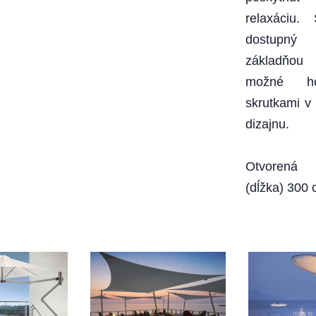
relaxáciu. 
dostupný
základňou
možné ho
skrutkami v 
dizajnu.
Otvorená
(dĺžka) 300 