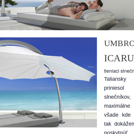
UMBR
ICARU
tieniaci slneč
Taliansk
priniesol
slnečníkov
maximálne f
všade kde s
tak dokážem
poskytnúť