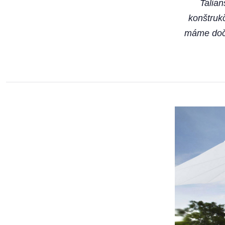
Talian
konštruk
máme doči