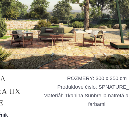
SA
ROZMERY: 300 x 350 cm
Produktové číslo: SPNATURE
RA UX
Materiál: Tkanina Sunbrella natretá 
E
farbami
čník