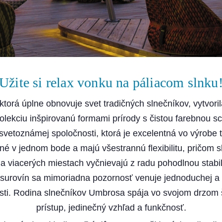
Užite si relax vonku na páliacom slnku
torá úplne obnovuje svet tradičných slnečníkov, vytvori
olekciu inšpirovanú formami prírody s čistou farebnou 
svetoznámej spoločnosti, ktorá je excelentná vo výrobe ti
é v jednom bode a majú všestrannú flexibilitu, pričom 
 viacerých miestach vyčnievajú z radu pohodlnou stabi
 surovín sa mimoriadna pozornosť venuje jednoduchej a 
sti. Rodina slnečníkov Umbrosa spája vo svojom drzom 
prístup, jedinečný vzhľad a funkčnosť.