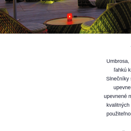
Umbrosa, k
ľahkú k
Slnečníky 
upevnen
upevnené na
kvalitných
použiteľno