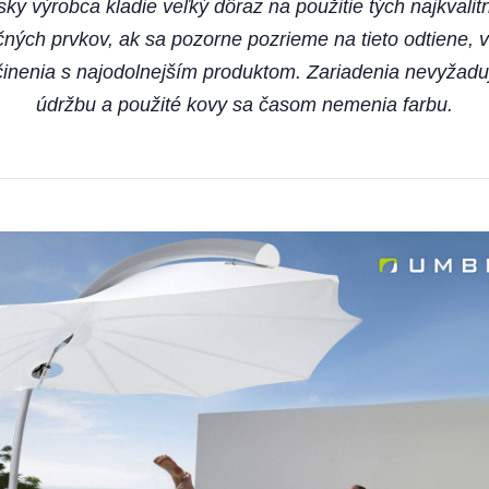
sky výrobca kladie veľký dôraz na použitie tých najkvalit
čných prvkov, ak sa pozorne pozrieme na tieto odtiene, v
nenia s najodolnejším produktom. Zariadenia nevyžadu
údržbu a použité kovy sa časom nemenia farbu.