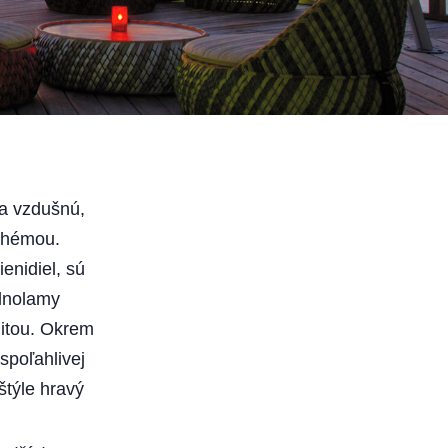
!
la vzdušnú,
schémou.
enidiel, sú
slnolamy
litou. Okrem
spoľahlivej
štýle hravý