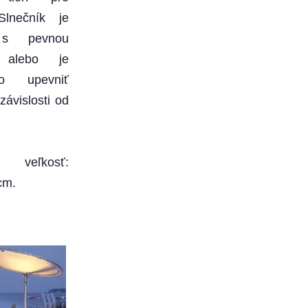
Slnečník je
 s pevnou
 alebo je
 upevniť
závislosti od
 veľkosť:
cm.