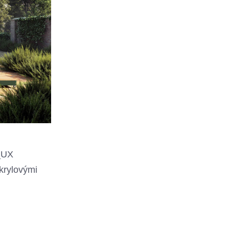
_UX
akrylovými