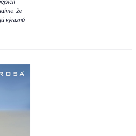
nejších
idíme, že
jú výraznú