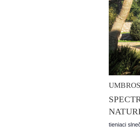
UMBRO
SPECT
NATUR
tieniaci slne