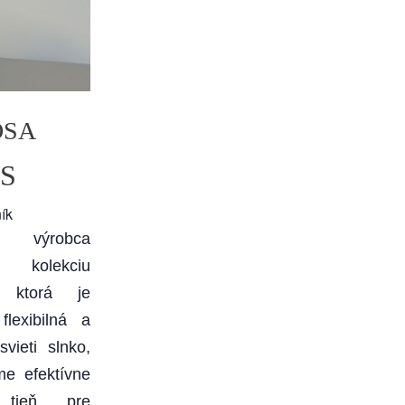
OSA
S
ník
y výrobca
 kolekciu
, ktorá je
lexibilná a
vieti slnko,
e efektívne
 tieň pre