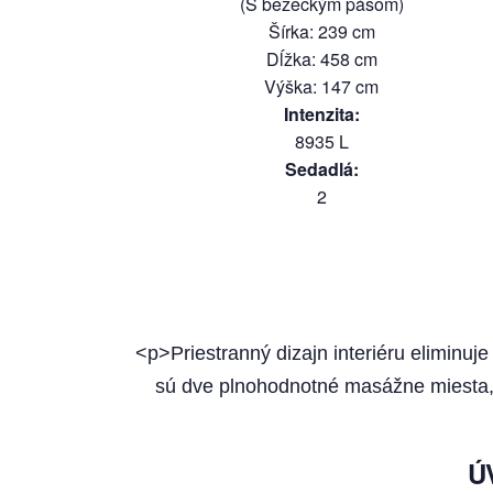
(S bežeckým pásom)
Šírka
:
239
cm
Dĺžka
:
458
cm
Výška
:
147
cm
Intenzita
:
8935
L
Sedadlá
:
2
<p>Priestranný dizajn interiéru eliminu
sú dve plnohodnotné masážne miesta,
Ú