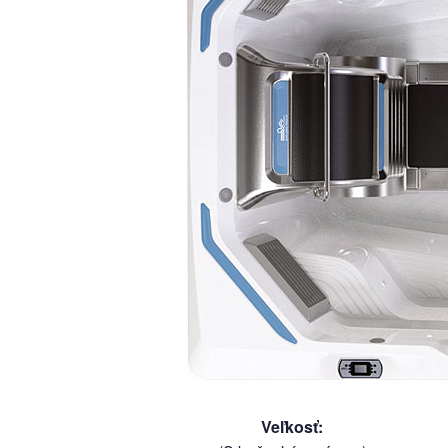
Veľkosť
: