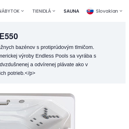
NÁBYTOK
TIENIDLÁ
SAUNA
Slovakian
E550
ážnych bazénov s protiprúdovým tlmičom.
merickej výroby Endless Pools sa vyrába s
dvzdušnenej a odvírenej plávate ako v
ich potrieb.</p>