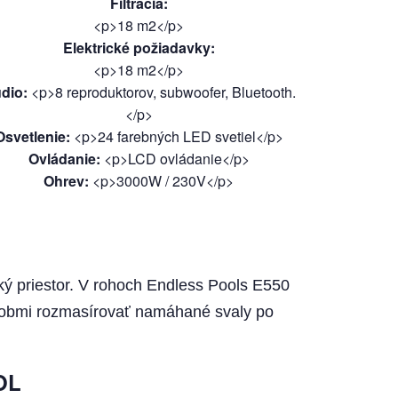
Filtrácia
:
<p>18 m2</p>
Elektrické požiadavky
:
<p>18 m2</p>
dio
:
<p>8 reproduktorov, subwoofer, Bluetooth.
</p>
Osvetlenie
:
<p>24 farebných LED svetiel</p>
Ovládanie
:
<p>LCD ovládanie</p>
Ohrev
:
<p>3000W / 230V</p>
ký priestor. V rohoch Endless Pools E550
sobmi rozmasírovať namáhané svaly po
OL