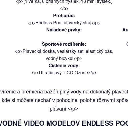
<p>(1 veľká, 6 priamych trysiek, 16 mini trysiek.)
</p>
Protiprúd
:
<p>Endless Pool plavecký stroj</p>
Náladové prvky
:
Au
Športové rozšírenie
:
<p>Plavecká doska, veslársky set, elastický pás,
vodný bicykel</p>
Čistenie vody
:
<p>Ultrafialový + CD Ozone</p>
je vírenie a premieňa bazén plný vody na dokonalý plavec
 kde si môžete nechať v pohodlnej polohe rôznymi spô
plávaní.</p>
VODNÉ VIDEO MODELOV ENDLESS PO