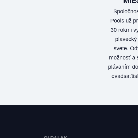
Spoločnos
Pools už pr
30 rokmi vy
plavecký
svete. Od
možnosť a s
plávaním do
dvadsaťtis
OLDALAK