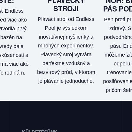
NÔH: B
STROJ!
PÁS PO
ť Endless
Plávací stroj od Endless
Beh proti pr
ed viac ako
Pool je výsledkom
zdravý. 
tvorila prvý
inovatívnej myšlienky a
podvodného
 bazén na
mnohých experimentov.
pásu End
vtedy dala
Plavecký stroj vytvára
môžeme zís
kúsenosti s
perfektne vzdušný a
odporu 
ma viac ako
bezvírový prúd, v ktorom
trénovanie 
íc rodinám.
je plávanie jednoduché.
posilňovanie
pričom šetr
KÜLDETÉSÜNK