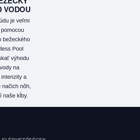
EŽECKÝ
D VODOU
údu je veľmi
S pomocou
 bežeckého
less Pool
kať výhodu
vody na
intenzity a
 načich nôh,
í naše kĺby.
ELÉRHETŐSÉGEK