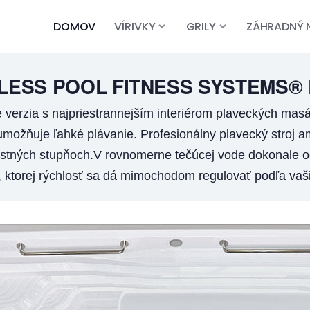
DOMOV
VÍRIVKY
GRILY
ZÁHRADNÝ 
LESS POOL FITNESS SYSTEMS®
 verzia s najpriestrannejším interiérom plaveckých mas
 umožňuje ľahké plávanie. Profesionálny plavecký stroj a
ostných stupňoch.V rovnomerne tečúcej vode dokonale o
, ktorej rýchlosť sa dá mimochodom regulovať podľa vaš