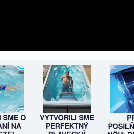
I SME O
VYTVORILI SME
P
NÍ NA
PERFEKTNÝ
POSILŇ
STE!
PLAVECKÝ